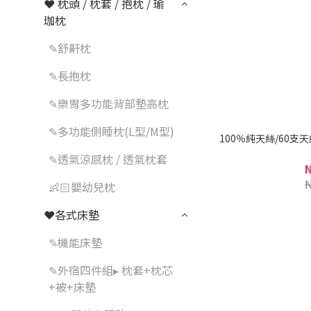
❤ 枕頭 / 枕套 / 抱枕 / 瑜
珈枕
✎舒鼾枕
✎長抱枕
✎樂胃多功能背部墊高枕
✎多功能側睡枕(L型/M型)
100％純天絲/60支天
✎透氣涼感枕 / 透氣枕套
👶🏻嬰幼兒枕
❤各式床墊
✎機能床墊
✎外宿四件組▸ 枕套+枕芯
+被+床墊