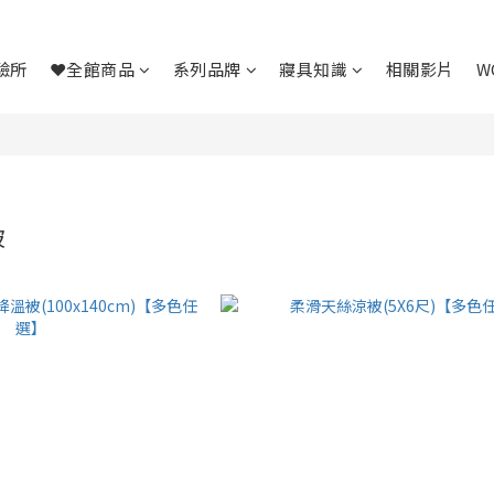
驗所
❤全館商品
系列品牌
寢具知識
相關影片
W
被