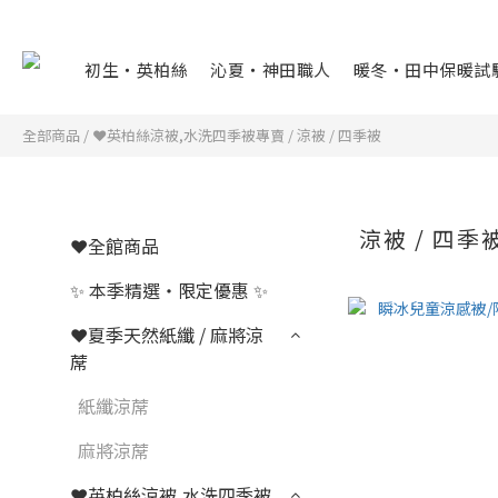
初生・英柏絲
沁夏・神田職人
暖冬・田中保暖試
全部商品
/
❤英柏絲涼被,水洗四季被專賣
/
涼被 / 四季被
涼被 / 四季
❤全館商品
✨ 本季精選・限定優惠 ✨
❤夏季天然紙纖 / 麻將涼
蓆
紙纖涼蓆
麻將涼蓆
❤英柏絲涼被,水洗四季被