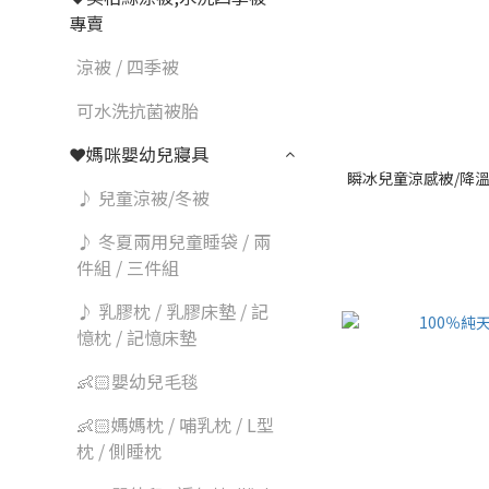
專賣
涼被 / 四季被
可水洗抗菌被胎
❤媽咪嬰幼兒寢具
瞬冰兒童涼感被/降溫被
♪ 兒童涼被/冬被
♪ 冬夏兩用兒童睡袋 / 兩
件組 / 三件組
♪ 乳膠枕 / 乳膠床墊 / 記
憶枕 / 記憶床墊
👶🏻嬰幼兒毛毯
👶🏻媽媽枕 / 哺乳枕 / L型
枕 / 側睡枕