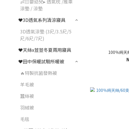
👶🏻嬰幼兒▸ 透氣枕 /推車
涼墊 / 涼墊
❤3D透氣系列清涼寢具
3D透氣涼墊 (3尺/3.5尺/5
尺/6尺/7尺)
❤天絲x荳荳冬夏兩用寢具
100％純天絲
❤田中保暖試驗所暖被
🔥特製抗菌發熱被
羊毛被
蠶絲被
羽絨被
毛毯