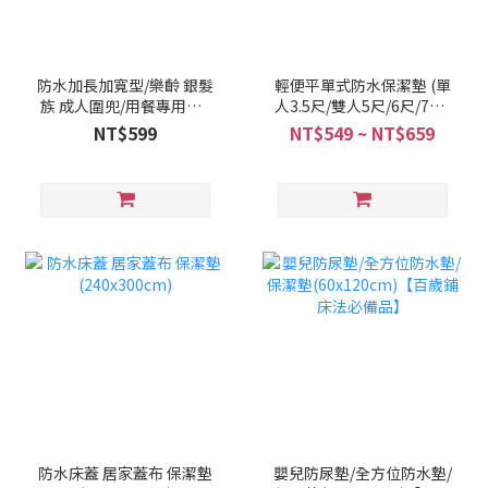
防水加長加寬型/樂齡 銀髮
輕便平單式防水保潔墊 (單
族 成人圍兜/用餐專用【2
人3.5尺/雙人5尺/6尺/7尺)
入一組/兩色任選】
【多色可選】
NT$599
NT$549 ~ NT$659
防水床蓋 居家蓋布 保潔墊
嬰兒防尿墊/全方位防水墊/