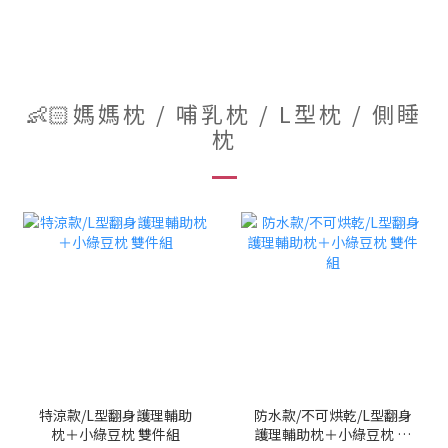
👶🏻媽媽枕 / 哺乳枕 / L型枕 / 側睡
枕
特涼款/L型翻身護理輔助
防水款/不可烘乾/L型翻身
枕＋小綠豆枕 雙件組
護理輔助枕＋小綠豆枕 雙