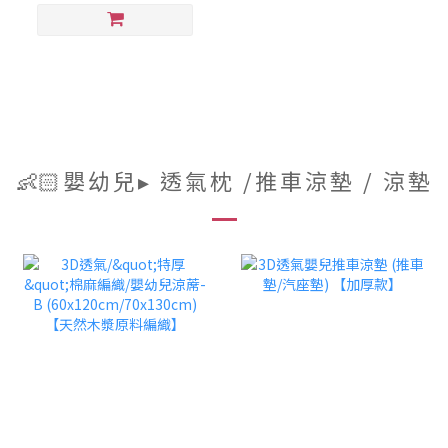
👶🏻嬰幼兒▸ 透氣枕 /推車涼墊 / 涼墊