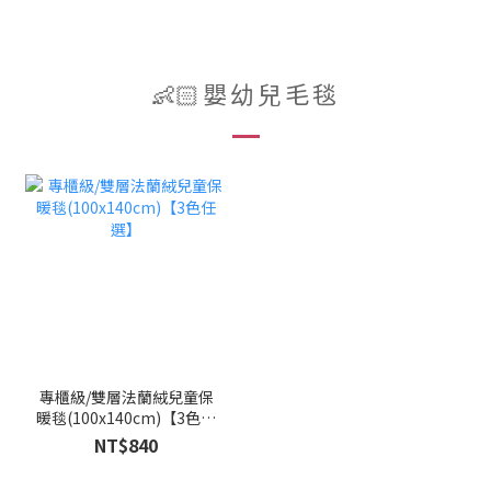
👶🏻嬰幼兒毛毯
專櫃級/雙層法蘭絨兒童保
暖毯(100x140cm)【3色任
選】
NT$840