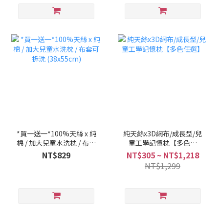
*買一送一*100%天絲 x 純
純天絲x3D網布/成長型/兒
棉 / 加大兒童水洗枕 / 布套
童工學記憶枕【多色任
可拆洗 (38x55cm)
選】
NT$829
NT$305 ~ NT$1,218
NT$1,299