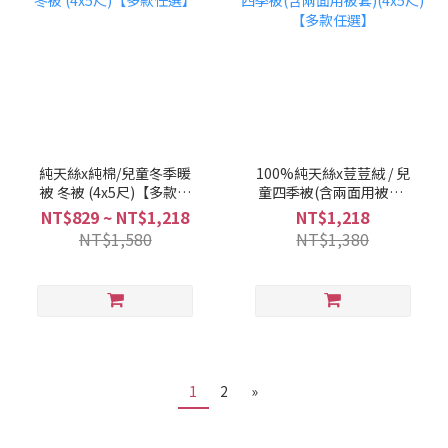
純天絲x純棉/兒童冬季暖
100%純天絲x荳荳絨 / 兒
被 冬被 (4x5尺)【多款任
童四季被(含兩面用被套)
選】
(4x5尺)【多款任選】
NT$829 ~ NT$1,218
NT$1,218
NT$1,580
NT$1,380
1
2
»