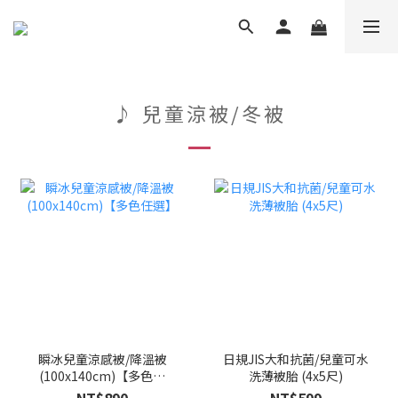
♪ 兒童涼被/冬被
瞬冰兒童涼感被/降溫被
日規JIS大和抗菌/兒童可水
(100x140cm)【多色任
洗薄被胎 (4x5尺)
選】