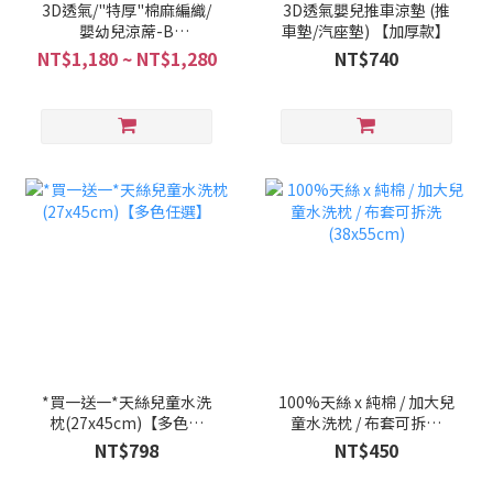
3D透氣/"特厚"棉麻編織/
3D透氣嬰兒推車涼墊 (推
嬰幼兒涼蓆-B
車墊/汽座墊) 【加厚款】
(60x120cm/70x130cm)
NT$1,180 ~ NT$1,280
NT$740
【天然木漿原料編織】
*買一送一*天絲兒童水洗
100%天絲 x 純棉 / 加大兒
枕(27x45cm)【多色任
童水洗枕 / 布套可拆洗
選】
(38x55cm)
NT$798
NT$450