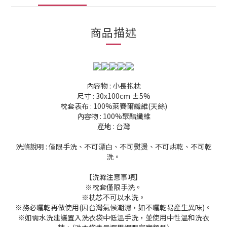
商品描述
內容物 : 小長抱枕
尺寸 : 30x100cm ±5%
枕套表布 : 100%萊賽爾纖維(天絲)
內容物 : 100%聚酯纖維
產地 : 台灣
洗滌說明 : 僅限手洗、不可漂白、不可熨燙、不可烘乾、不可乾
洗。
【洗滌注意事項】
※枕套僅限手洗。
※枕芯不可以水洗。
※務必曬乾再做使用(因台灣氣候潮濕，如不曬乾易產生異味)。
※如需水洗建議置入洗衣袋中低溫手洗，並使用中性溫和洗衣