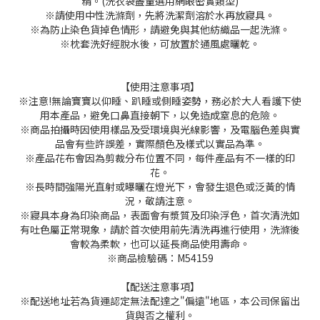
精。(洗衣袋盡量選用網眼密實類型)
※請使用中性洗滌劑，先將洗潔劑溶於水再放寢具。
※為防止染色貨掉色情形，請避免與其他紡織品一起洗滌。
※枕套洗好經脫水後，可放置於通風處曬乾。
【使用注意事項】
※注意!無論寶寶以仰睡、趴睡或側睡姿勢，務必於大人看護下使
用本產品，避免口鼻直接朝下，以免造成窒息的危險。
※商品拍攝時因使用樣品及受環境與光線影響，及電腦色差與實
品會有些許誤差，實際顏色及樣式以實品為準。
※產品花布會因為剪裁分布位置不同，每件產品有不一樣的印
花。
※長時間強陽光直射或曝曬在燈光下，會發生退色或泛黃的情
況，敬請注意。
※寢具本身為印染商品，表面會有漿質及印染浮色，首次清洗如
有吐色屬正常現象，請於首次使用前先清洗再進行使用，洗滌後
會較為柔軟，也可以延長商品使用壽命。
※商品檢驗碼：M54159
【配送注意事項】
※配送地址若為貨運認定無法配達之"偏遠"地區，本公司保留出
貨與否之權利。