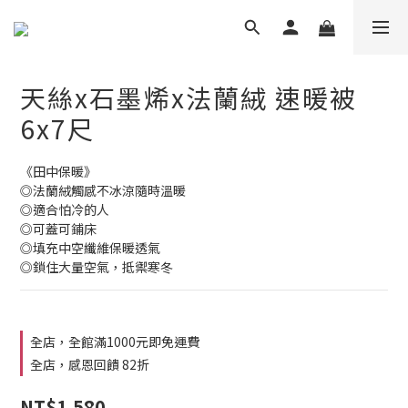
天絲x石墨烯x法蘭絨 速暖被
6x7尺
《田中保暖》
◎法蘭絨觸感不冰涼隨時溫暖
◎適合怕冷的人 
◎可蓋可鋪床
◎填充中空纖維保暖透氣
◎鎖住大量空氣，抵禦寒冬
全店，全館滿1000元即免運費
全店，感恩回饋 82折
NT$1,580