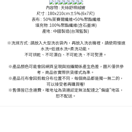
內容物 : 天絲舒棉絨被
尺寸 : 180x210cm±5%(6x7尺)
表布 : 50%萊賽爾纖維+50%聚酯纖維
填充物 :100%聚酯纖維(含石墨烯)
產地 : 中國製造(台灣監製)
※洗滌方式 : 請放入大型洗衣袋內，再放入洗衣機裡，請使用慢速
水洗=低速水洗=柔洗功能。
不可烘乾、不可漂白、不可乾洗、不可熨燙。
※產品顏色可能會因網頁呈現與拍攝關係產生色差，圖片僅供參
考，商品依實際供貨樣式為準。
※產品花布會因剪裁分布位置不同，每個商品都是獨一無二的，
可以接受者再購買喔!
※售價皆已含運費，唯地址為貨運認定無法配達之"偏遠"地區，
恕不配送。