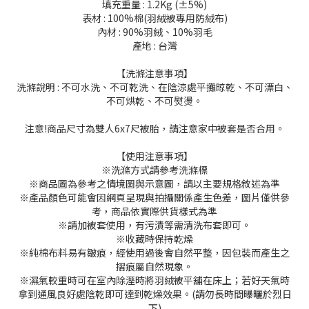
填充重量 : 1.2Kg (±5%)
表材 : 100%棉(羽絨被專用防絨布)
內材 : 90%羽絨、10%羽毛
產地 : 台灣
【洗滌注意事項】
洗滌說明 : 不可水洗、不可乾洗、在陰涼處平攤晾乾、不可漂白、
不可烘乾、不可熨燙。
注意!商品尺寸為雙人6x7尺被胎，請注意家中被套是否合用。
【使用注意事項】
※洗滌方式請參考洗滌標
※商品圖為參考之情境圖與示意圖，請以主要規格敘述為準
※產品顏色可能會因網頁呈現與拍攝關係產生色差，圖片僅供參
考，商品依實際供貨樣式為準
※請加被套使用，有污漬等需清洗布套即可。
※收藏時保持乾燥
※純棉布料易有皺痕，經使用過後會自然平整，因包裝而產生之
摺痕屬自然現象。
※濕氣較重時可在室內除溼時將羽絨被平舖在床上；若好天氣時
拿到通風良好處陰乾即可達到乾燥效果。(請勿長時間曝曬於烈日
下)