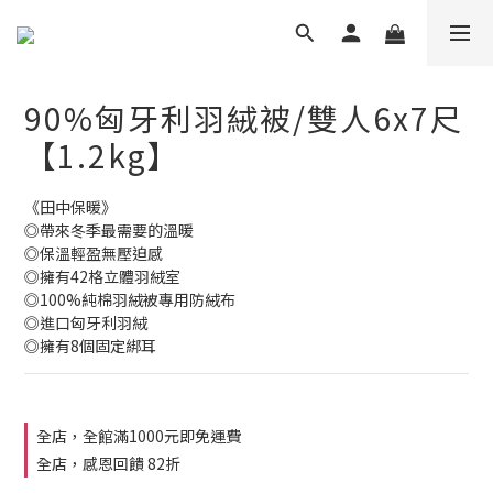
90%匈牙利羽絨被/雙人6x7尺
【1.2kg】
《田中保暖》
◎帶來冬季最需要的溫暖
◎保溫輕盈無壓迫感
◎擁有42格立體羽絨室
◎100%純棉羽絨被專用防絨布
◎進口匈牙利羽絨
◎擁有8個固定綁耳
全店，全館滿1000元即免運費
全店，感恩回饋 82折