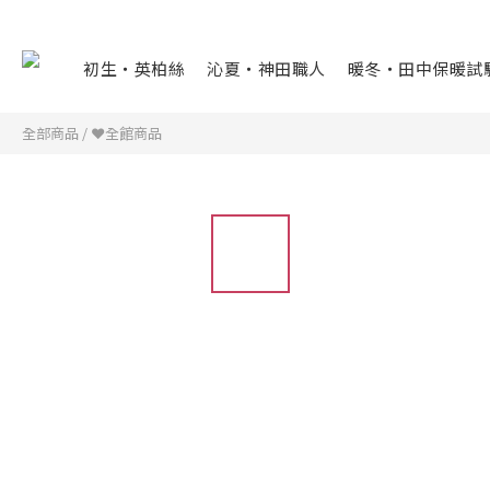
初生・英柏絲
沁夏・神田職人
暖冬・田中保暖試
全部商品
/
❤全館商品