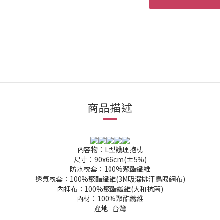
商品描述
內容物：L型護理抱枕
尺寸：90x66cm(±5%)
防水枕套：100%聚酯纖維
透氣枕套：100%聚酯纖維(3M吸濕排汗鳥眼網布)
內裡布：100%聚酯纖維(大和抗菌)
內材：100%聚酯纖維
產地 : 台灣