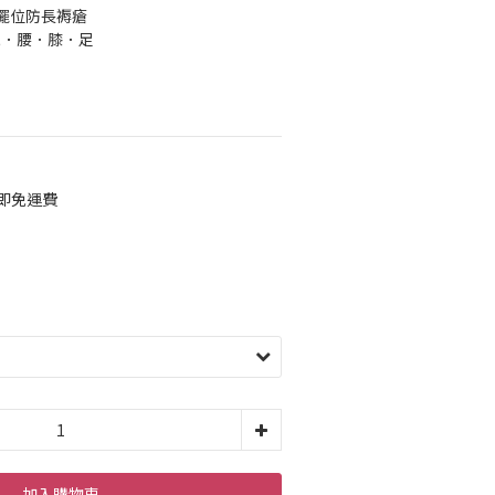
擺位防長褥瘡
腕．腰．膝．足
元即免運費
加入購物車