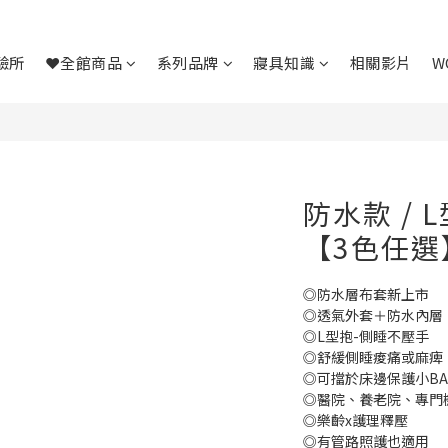
驗所
❤全館商品
系列品牌
寢具知識
相關影片
W
防水款 /
【3色任選
◎防水層布套新上市
◎透氣外套＋防水內層
◎L型抱-側睡不壓手
◎舒緩側睡痠痛或麻痺
◎可擋於床邊保護小BA
◎醫院、養老院、專門
◎樂齡x護理釋壓
◎有管路照護也適用