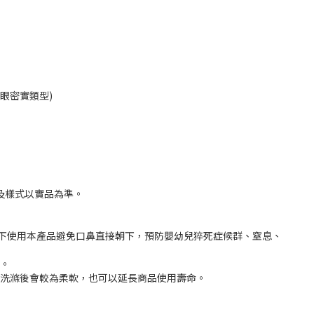
眼密實類型)
及樣式以實品為準。
護下使用本產品避免口鼻直接朝下，預防嬰幼兒猝死症候群、窒息、
。
洗滌後會較為柔軟，也可以延長商品使用壽命。