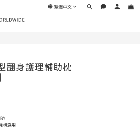
繁體中文
ORLDWIDE
 L型翻身護理輔助枕
】
BY
機構選用