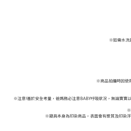
※如需水洗
※商品拍攝時因使
※注意!基於安全考量，爸媽務必注意BABY呼吸狀況，無論寶
※
※寢具本身為印染商品，表面會有漿質及印染浮