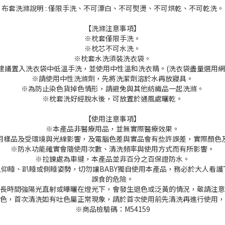
布套洗滌說明 : 僅限手洗、不可漂白、不可熨燙、不可烘乾、不可乾洗。
【洗滌注意事項】
※枕套僅限手洗。
※枕芯不可水洗。
※枕套水洗須裝洗衣袋。
建議置入洗衣袋中低溫手洗，並使用中性溫和洗衣精。(洗衣袋盡量選用網
※請使用中性洗滌劑，先將洗潔劑溶於水再放寢具。
※為防止染色貨掉色情形，請避免與其他紡織品一起洗滌。
※枕套洗好經脫水後，可放置於通風處曬乾。
【使用注意事項】
※本產品非醫療用品，並無實際醫療效果。
用樣品及受環境與光線影響，及電腦色差與實品會有些許誤差，實際顏色
※防水功能確實會隨使用次數、清洗頻率與使用方式而有所影響。
※拉鍊處為車縫，本產品並非百分之百保證防水。
寶以仰睡、趴睡或側睡姿勢，切勿讓BABY獨自使用本產品，務必於大人看
誤食的危險。
長時間強陽光直射或曝曬在燈光下，會發生退色或泛黃的情況，敬請注意
色，首次清洗如有吐色屬正常現象，請於首次使用前先清洗再進行使用，
※商品檢驗碼：M54159