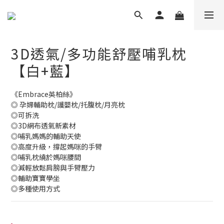
3D透氣/多功能舒壓哺乳枕
【白+藍】
《Embrace英柏絲》
◎ 孕婦輔助枕/護嬰枕/托腹枕/月亮枕
◎可拆洗 
◎3D網布透氣新素材
◎哺乳媽媽的輔助天使
◎高度升級，撐起媽咪的手臂
◎哺乳枕繞於媽咪腰間
◎減輕放鬆肩膀與手臂壓力
◎輔助寶寶學坐
◎多種使用方式