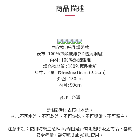
商品描述
內容物 : 哺乳護嬰枕
表布 : 100%聚酯纖維(3D透氣網層)
內材 : 100%聚酯纖維
填充物材質 : 100%聚酯纖維
尺寸 : 平量 : 長56x56x16cm (±2cm)
外圍 : 180cm
內圍 : 90cm
產地 : 台灣
洗滌說明 : 表布可水洗。
枕心不可水洗，不可乾洗、不可烘乾、不可熨燙、不可漂白。
注意事項：使用時請注意Baby周圍是否有阻礙呼吸之商品，基於
安全考量，請勿於Baby趴睡使用。