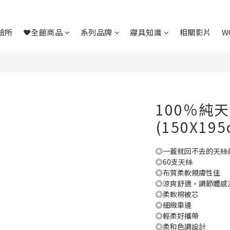
驗所
❤全館商品
系列品牌
寢具知識
相關影片
W
100％純
(150X1
◎一蓋就回不去的天絲
◎60支天絲
◎布質柔軟親膚性佳
◎涼爽舒適，調節體感
◎柔軟棉被芯
◎細緻車邊
◎輕柔好攜帶
◎柔和色調設計