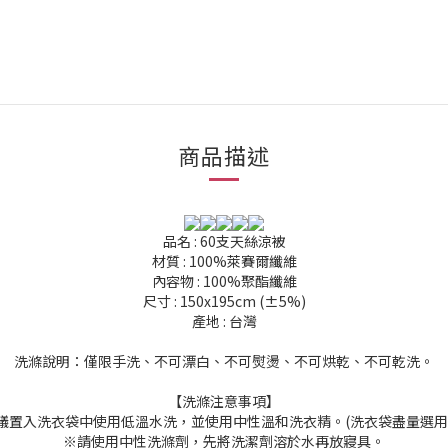
商品描述
品名 : 60支天絲涼被
材質 : 100%萊賽爾纖維
內容物 : 100%聚酯纖維
尺寸 : 150x195cm (±5%)
產地 : 台灣
洗滌說明：僅限手洗、不可漂白、不可熨燙、不可烘乾、不可乾洗。
【洗滌注意事項】
議置入洗衣袋中使用低溫水洗，並使用中性溫和洗衣精。(洗衣袋盡量選用
※請使用中性洗滌劑，先將洗潔劑溶於水再放寢具。