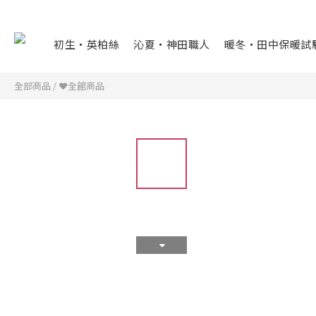
初生・英柏絲
沁夏・神田職人
暖冬・田中保暖試
全部商品
/
❤全館商品