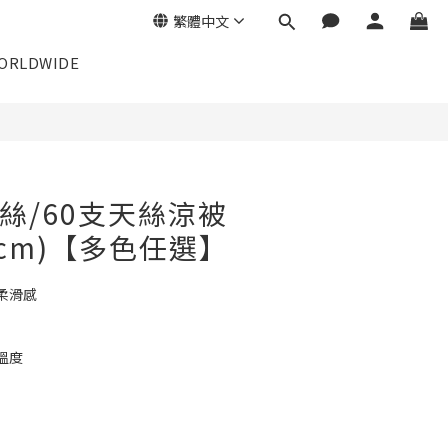
繁體中文
ORLDWIDE
天絲/60支天絲涼被
95cm)【多色任選】
柔滑感
溫度