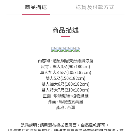
商品描述
送貨及付款方式
商品描述
內容物 : 透氣網層天然紙纖涼蓆
尺寸 : 單人3尺(90x180cm)
單人加大3.5尺(105x182cm)
雙人5尺(150x182cm)
雙人加大6尺(180x182cm)
雙人特大7尺(210x180cm)
正面 : 聚酯纖維+植物纖維
背面 : 鳥眼透氣網層
產地 : 台灣
洗滌說明 : 請用濕布擦拭表層面，自然風乾即可。
(盡量將抹布擰乾後擦拭，建議不要將商品放置於強烈日照處，可