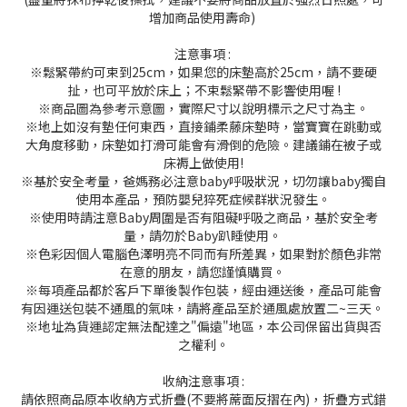
增加商品使用壽命)
注意事項 :
※鬆緊帶約可束到25cm，如果您的床墊高於25cm，請不要硬
扯，也可平放於床上；不束鬆緊帶不影響使用喔 !
※商品圖為參考示意圖，實際尺寸以說明標示之尺寸為主。
※地上如沒有墊任何東西，直接鋪柔藤床墊時，當寶寶在跳動或
大角度移動，床墊如打滑可能會有滑倒的危險。建議鋪在被子或
床褥上做使用!
※基於安全考量，爸媽務必注意baby呼吸狀況，切勿讓baby獨自
使用本產品，預防嬰兒猝死症候群狀況發生。
※使用時請注意Baby周圍是否有阻礙呼吸之商品，基於安全考
量，請勿於Baby趴睡使用。
※色彩因個人電腦色澤明亮不同而有所差異，如果對於顏色非常
在意的朋友，請您謹慎購買。
※每項產品都於客戶下單後製作包裝，經由運送後，產品可能會
有因運送包裝不通風的氣味，請將產品至於通風處放置二~三天。
※地址為貨運認定無法配達之"偏遠"地區，本公司保留出貨與否
之權利。
收納注意事項 :
請依照商品原本收納方式折疊(不要將蓆面反摺在內)，折疊方式錯