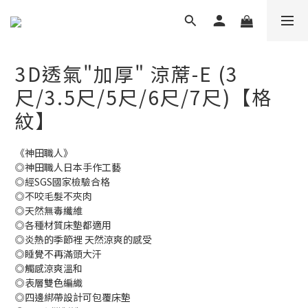
3D透氣"加厚" 涼蓆-E (3
尺/3.5尺/5尺/6尺/7尺)【格
紋】
《神田職人》
◎神田職人日本手作工藝
◎經SGS國家檢驗合格
◎不咬毛髮不夾肉
◎天然無毒纖維
◎各種材質床墊都適用
◎炎熱的季節裡 天然涼爽的感受
◎睡覺不再滿頭大汗
◎觸感涼爽溫和
◎表層雙色編織
◎四邊綁帶設計可包覆床墊