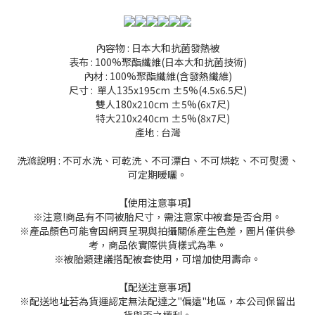
內容物 : 日本大和抗菌發熱被
表布 : 100%聚酯纖維(日本大和抗菌技術)
內材 : 100%聚酯纖維(含發熱纖維)
尺寸 : 單人135x195cm ±5%(4.5x6.5尺)
雙人180x210cm ±5%(6x7尺)
特大210x240cm ±5%(8x7尺)
產地 : 台灣
洗滌說明 : 不可水洗、可乾洗、不可漂白、不可烘乾、不可熨燙、
可定期暖曬。
【使用注意事項】
※注意!商品有不同被胎尺寸，需注意家中被套是否合用。
※產品顏色可能會因網頁呈現與拍攝關係產生色差，圖片僅供參
考，商品依實際供貨樣式為準。
※被胎類建議搭配被套使用，可增加使用壽命。
【配送注意事項】
※配送地址若為貨運認定無法配達之"偏遠"地區，本公司保留出