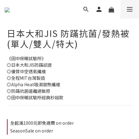
日本大和JIS 防蹣抗菌/發熱被
(單人/雙人/特大)
《田中保暖試驗所》
◎日本大和JIS防蹣認證
◎優質中空透氣纖維
◎全程MIT台灣製造
◎Alpha Heat吸濕發熱纖維
◎防蹣抗菌遠離過敏原
◎田中保暖試驗所經典秒殺款
全館滿1000元即免運費 on order
SeasonSale on order