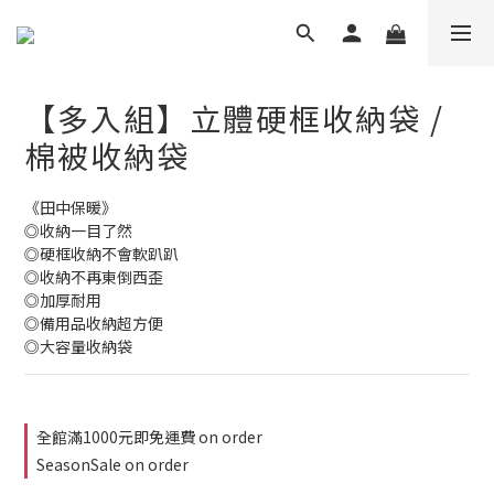
【多入組】立體硬框收納袋 /
棉被收納袋
《田中保暖》
◎收納一目了然
◎硬框收納不會軟趴趴
◎收納不再東倒西歪
◎加厚耐用
◎備用品收納超方便
◎大容量收納袋
全館滿1000元即免運費 on order
SeasonSale on order