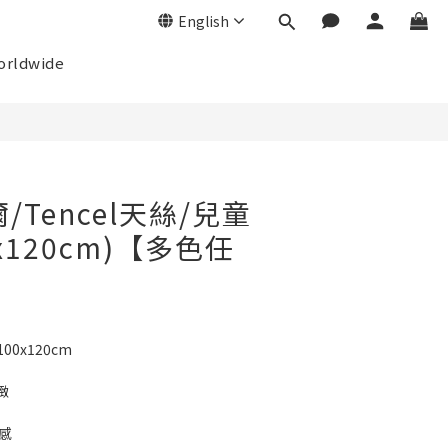
English
orldwide
/Tencel天絲/兒童
0x120cm)【多色任
0x120cm 
緻
感