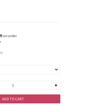
on order
r
99
ADD TO CART