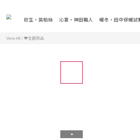
初生・英柏絲
沁夏・神田職人
暖冬・田中保暖試
View All
/
❤全館商品