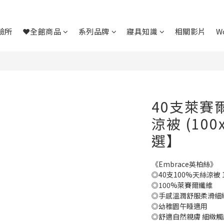
驗所
❤全館商品
系列品牌
寢具知識
相關影片
W
40支萊賽爾
涼被 (10
選】
《Embrace英柏絲》
◎40支100%天絲涼被 10
◎100%萊賽爾纖維
◎手感溫潤舒服柔滑細
◎幼稚園午睡適用
◎舒適自然親膚 細緻觸