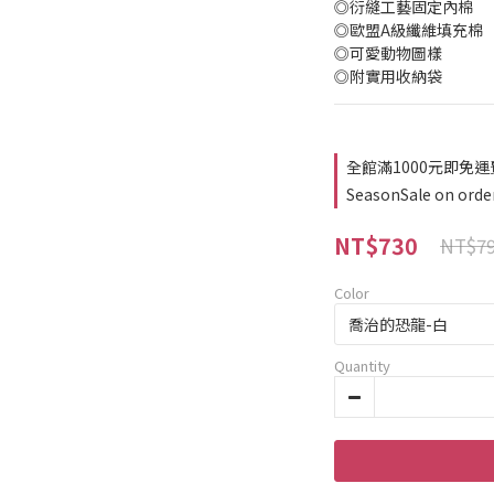
◎衍縫工藝固定內棉
◎歐盟A級纖維填充棉
◎可愛動物圖樣
◎附實用收納袋
全館滿1000元即免運費 
SeasonSale on orde
NT$730
NT$7
Color
Quantity