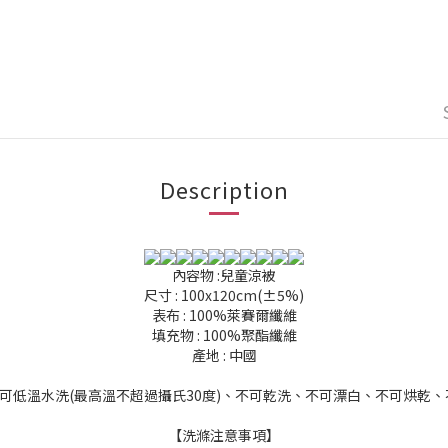
Description
內容物 :兒童涼被
尺寸 : 100x120cm(±5%)
表布 : 100%萊賽爾纖維
填充物 : 100%聚酯纖維
產地 : 中國
: 可低溫水洗(最高溫不超過攝氏30度)、不可乾洗、不可漂白、不可烘乾
【洗滌注意事項】