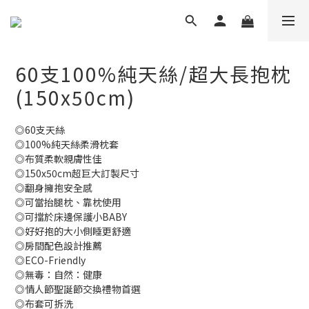
60支100%純天絲/超大長抱枕
(150x50cm)
◎60支天絲
◎100%純天絲柔滑枕套
◎布質柔軟親膚性佳
◎150x50cm超巨大訂製尺寸
◎翻身擁抱安全感
◎可當抬腿枕、靠枕使用
◎可擋於床邊保護小BABY
◎好好抱的大小側睡更舒適
◎房間配色設計推薦
◎ECO-Friendly
◎無毒：自然：健康
◎情人節聖誕節交換禮物首選
◎布套可拆洗