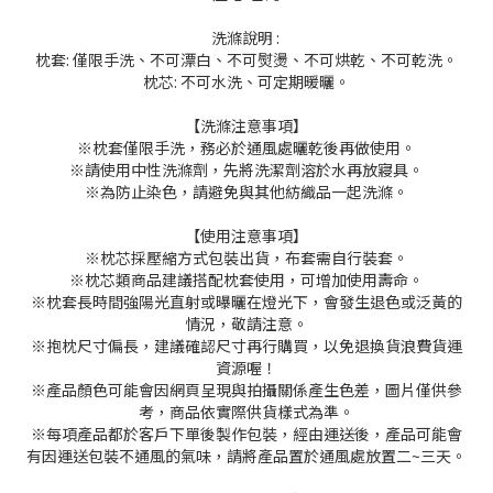
洗滌說明 :
枕套: 僅限手洗、不可漂白、不可熨燙、不可烘乾、不可乾洗。
枕芯: 不可水洗、可定期暖曬。
【洗滌注意事項】
※枕套僅限手洗，務必於通風處曬乾後再做使用。
※請使用中性洗滌劑，先將洗潔劑溶於水再放寢具。
※為防止染色，請避免與其他紡織品一起洗滌。
【使用注意事項】
※枕芯採壓縮方式包裝出貨，布套需自行裝套。
※枕芯類商品建議搭配枕套使用，可增加使用壽命。
※枕套長時間強陽光直射或曝曬在燈光下，會發生退色或泛黃的
情況，敬請注意。
※抱枕尺寸偏長，建議確認尺寸再行購買，以免退換貨浪費貨運
資源喔！
※產品顏色可能會因網頁呈現與拍攝關係產生色差，圖片僅供參
考，商品依實際供貨樣式為準。
※每項產品都於客戶下單後製作包裝，經由運送後，產品可能會
有因運送包裝不通風的氣味，請將產品置於通風處放置二~三天。